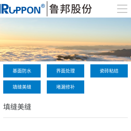
基面防水
界面处理
瓷砖粘结
填缝美缝
堵漏修补
填缝美缝