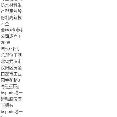
防水材料生
产型民营股
份制高新技
术企
业。
公司成立于
2008
年，
总部位于湖
北省武汉市
汉阳区黄金
口都市工业
园金花路8
号。
bsports必一
运动股份旗
下拥有
bsports必一