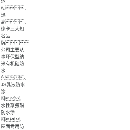
运
动、
迅
高、
徕卡三大知
名品
牌。
公司主要从
事环保型纳
米有机硅防
水
剂、
JS乳液防水
涂
料、
水性聚氨酯
防水涂
料、
屋面专用防