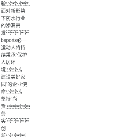
验。
面对新形势
下防水行业
的渗漏高
发，
bsports必一
运动人将持
续秉承“保护
人居环
境，
建设美好家
园”的企业使
命，
坚持“尚
贤、
务
实、
创
新、