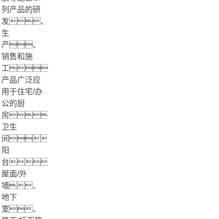
列产品的研
发、
生
产、
销售和施
工，
产品广泛应
用于住宅/办
公的厨
房、
卫生
间、
阳
台，
屋面/外
墙、
地下
室、