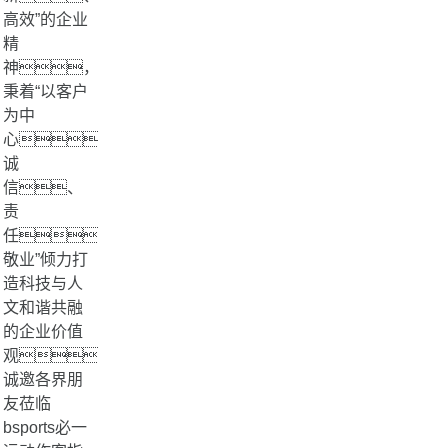
高效”的企业
精
神，
秉着“以客户
为中
心、
诚
信、
责
任、
敬业”倾力打
造科技与人
文和谐共融
的企业价值
观，
诚邀各界朋
友莅临
bsports必一