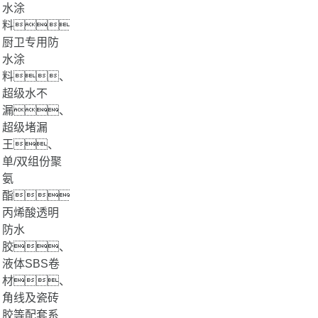
水涂
料、
厨卫专用防
水涂
料、
超级水不
漏、
超级堵漏
王、
单/双组份聚
氨
酯、
丙烯酸透明
防水
胶、
液体SBS卷
材、
角线及瓷砖
胶等配套系