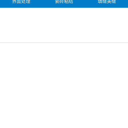
界面处理
瓷砖粘结
填缝美缝