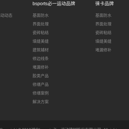
bsports必一运动品牌
徕卡品牌
一运动动态
基面防水
基面防水
界面处理
界面处理
瓷砖粘结
瓷砖粘结
填缝美缝
填缝美缝
建筑辅材
堵漏修补
修边线条
堵漏修补
胶类产品
修缮产品
修缮案例
解决方案