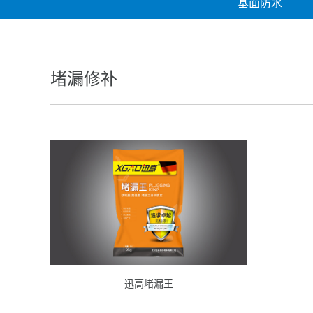
基面防水
堵漏修补
迅高堵漏王