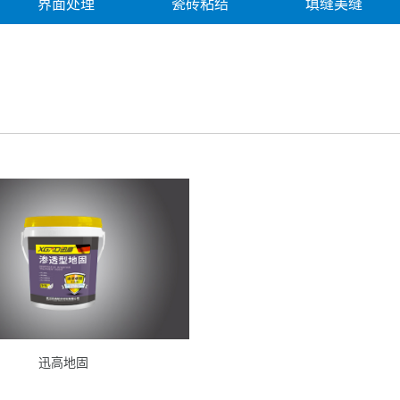
界面处理
瓷砖粘结
填缝美缝
迅高地固