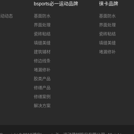
bsports必一运动品牌
徕卡品牌
一运动动态
基面防水
基面防水
界面处理
界面处理
瓷砖粘结
瓷砖粘结
填缝美缝
填缝美缝
建筑辅材
堵漏修补
修边线条
堵漏修补
胶类产品
修缮产品
修缮案例
解决方案