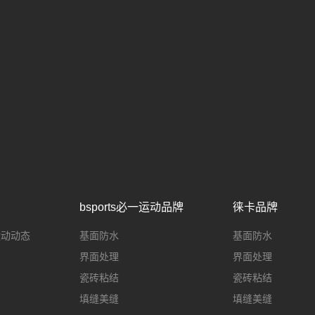
bsports必一运动品牌
徕卡品牌
一运动动态
基面防水
基面防水
界面处理
界面处理
瓷砖粘结
瓷砖粘结
填缝美缝
填缝美缝