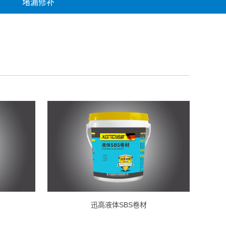
堵漏修补
迅高液体SBS卷材