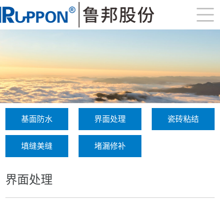
基面防水
界面处理
瓷砖粘结
填缝美缝
堵漏修补
界面处理