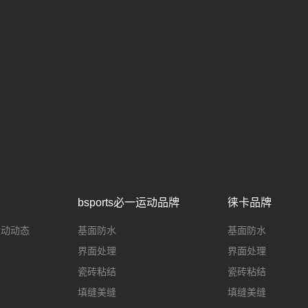
bsports必一运动品牌
徕卡品牌
一运动动态
基面防水
基面防水
界面处理
界面处理
瓷砖粘结
瓷砖粘结
填缝美缝
填缝美缝