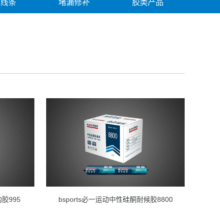
边线条
堵漏修补
胶类产品
胶995
bsports必一运动中性硅酮耐候胶8800