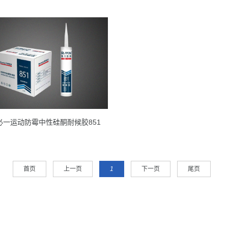
ts必一运动防霉中性硅酮耐候胶851
首页
上一页
1
下一页
尾页